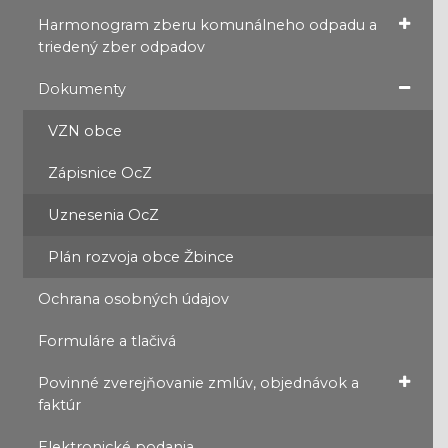
Harmonogram zberu komunálneho odpadu a
triedený zber odpadov
Dokumenty
VZN obce
Zápisnice OcZ
Uznesenia OcZ
Plán rozvoja obce Žbince
Ochrana osobných údajov
Formuláre a tlačivá
Povinné zverejňovanie zmlúv, objednávok a
faktúr
Elektronické podania