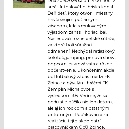
Dňa 20.6.2026 sa od 14:00 hod. v
areáli futbalového ihriska konal
Deň detí, ktorý otvorili miestny
hasiči svojim požiarnym
zásahom, kde simulovaným
výjazdom zahasili horiaci bal.
Nasledovali rôzne detské súťaže,
za ktoré boli súťažiaci
odmenení. Nechýbal retiazkový
kolotoč, jumping, penová show,
popcorn, cukrová vata a rôzne
občerstvenie. Ukončením akcie
bol futbalový zápas medzi FK
Žbince a bývalými hráčmi FK
Zemplín Michalovce s
výsledkom 3:6. Veríme, že sa
podujatie páčilo nie len deťom,
ale aj ich rodičom a ostatným
prítomným. Poďakovanie za
realizáciu tejto akcie patrí
pracovníčkam OcÚ Žbince,