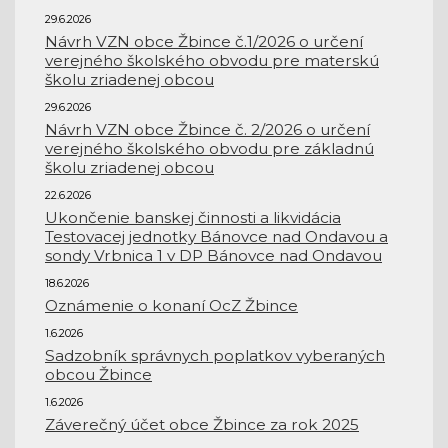
29.6.2026
Návrh VZN obce Žbince č.1/2026 o určení
verejného školského obvodu pre materskú
školu zriadenej obcou
29.6.2026
Návrh VZN obce Žbince č. 2/2026 o určení
verejného školského obvodu pre základnú
školu zriadenej obcou
22.6.2026
Ukončenie banskej činnosti a likvidácia
Testovacej jednotky Bánovce nad Ondavou a
sondy Vrbnica 1 v DP Bánovce nad Ondavou
18.6.2026
Oznámenie o konaní OcZ Žbince
1.6.2026
Sadzobník správnych poplatkov vyberaných
obcou Žbince
1.6.2026
Záverečný účet obce Žbince za rok 2025