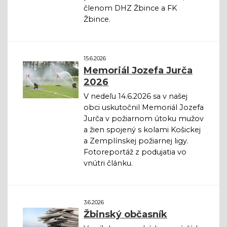
členom DHZ Žbince a FK
Žbince.
15.6.2026
Memoriál Jozefa Jurča
2026
V nedeľu 14.6.2026 sa v našej
obci uskutočnil Memoriál Jozefa
Jurča v požiarnom útoku mužov
a žien spojený s kolami Košickej
a Zemplínskej požiarnej ligy.
Fotoreportáž z podujatia vo
vnútri článku.
3.6.2026
Žbinský občasník