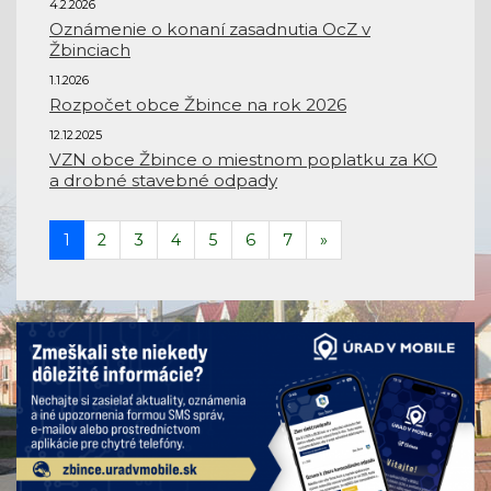
4.2.2026
Oznámenie o konaní zasadnutia OcZ v
Žbinciach
1.1.2026
Rozpočet obce Žbince na rok 2026
12.12.2025
VZN obce Žbince o miestnom poplatku za KO
a drobné stavebné odpady
1
2
3
4
5
6
7
»