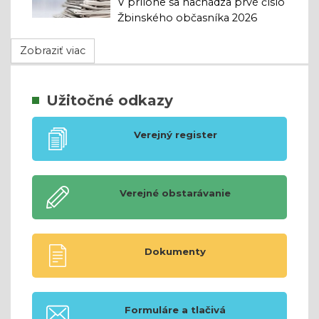
V prílohe sa nachádza prvé číslo
Žbinského občasníka 2026
Zobraziť viac
Užitočné odkazy
Verejný register
Verejné obstarávanie
Dokumenty
Formuláre a tlačivá