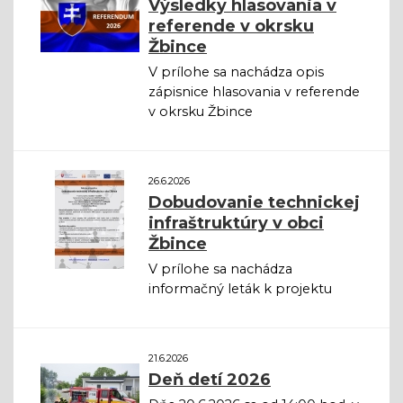
Výsledky hlasovania v
referende v okrsku
Žbince
V prílohe sa nachádza opis
zápisnice hlasovania v referende
v okrsku Žbince
26.6.2026
Dobudovanie technickej
infraštruktúry v obci
Žbince
V prílohe sa nachádza
informačný leták k projektu
21.6.2026
Deň detí 2026