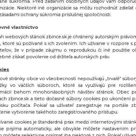
ane súkromia. Pred zadaním osobných údajov vám odporúča
nizácie. Niektoré iné organizácie sa môžu rozhodnúť zdieľať
i zásadami ochrany súkromia príslušnej spoločnosti.
vné vlastníctvo
h webových stánok zbince.sk je chránený autorským právom a
n, ktoré sú požívané s ich zvolením. Ich užívanie v rozpore
ateľov, že v prípade záujmu o reprodukciu či iné použitie o
ebné získať povolenie od držiteľa autorských práv.
kies
vé stránky obce vo všeobecnosti nepoužívajú „trvalé“ súbory
žky vo väčších súboroch, ktoré sa využívajú pre rozlíše
rmácií behom mnohonásobných návštev stránok. Obec pou
iach zbince.sk a tieto dočasné súbory cookies po ukončení pr
isku počítača. Pokiaľ sa užívateľ zaregistruje na portále z
čenie vytvorenie takéhoto zaregistrovaného prístupu.
ívanie cookies je štandardná prax medzi internetovými strán
ie prijíma automaticky, ale obvykle môžete nastavením pr
o môžete selektívne prijímať iba niektoré z nich. Pokiaľ užíva