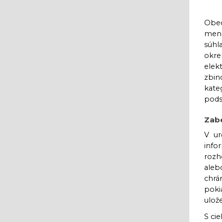
Obec
meno
súhl
okre
elek
zbin
kate
pods
Zab
V ur
info
rozh
aleb
chrá
poki
ulož
S ci