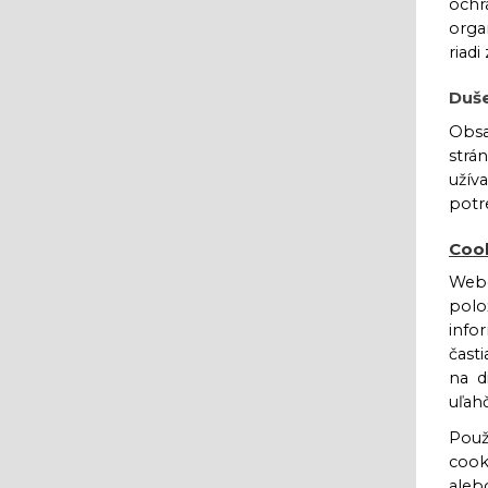
ochr
orga
riad
Duše
Obsa
strá
užív
potr
Coo
Webo
polo
info
čast
na d
uľah
Použ
cook
aleb