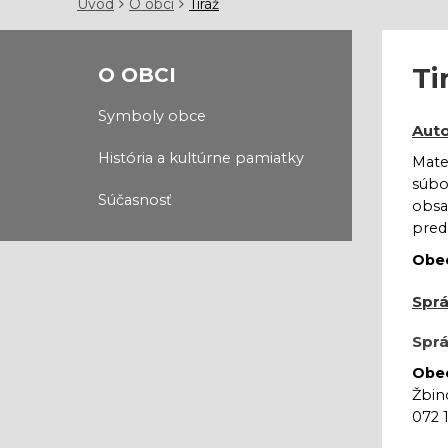
Úvod
O obci
Tiráž
Ti
O OBCI
Symboly obce
Auto
História a kultúrne pamiatky
Mate
súbo
Súčasnosť
obsa
pred
Obec
Sprá
Spr
Obec
Žbin
072 