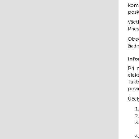
komp
posky
Všet
Prie
Obec
žiad
Info
Pri 
elek
Takt
povi
Účel