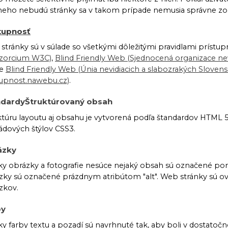
neho nebudú stránky sa v takom prípade nemusia správne zo
tupnosť
stránky sú v súlade so všetkými dôležitými pravidlami prístu
zorcium W3C)
,
Blind Friendly Web (Sjednocená organizace n
ie
Blind Friendly Web (Únia nevidiacich a slabozrakých Slovens
tupnost.nawebu.cz)
.
ndardyŠtruktúrovaný obsah
ktúru layoutu aj obsahu je vytvorená podľa štandardov HTML 
ádových štýlov CSS3.
ázky
ky obrázky a fotografie nesúce nejaký obsah sú označené pomoco
zky sú označené prázdnym atribútom "alt". Web stránky sú ov
zkov.
by
ky farby textu a pozadí sú navrhnuté tak, aby boli v dostatočn