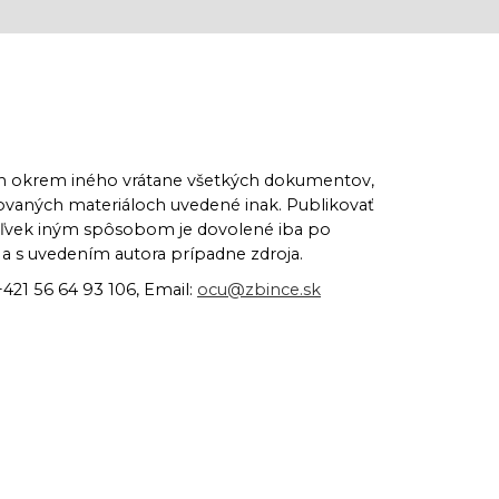
ch okrem iného vrátane všetkých dokumentov,
kovaných materiáloch uvedené inak. Publikovať
koľvek iným spôsobom je dovolené iba po
 s uvedením autora prípadne zdroja.
+421 56 64 93 106, Email:
ocu@zbince.sk