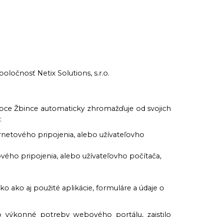
ločnosť Netix Solutions, s.r.o.
bce Žbince automaticky zhromažďuje od svojich
:
ernetového pripojenia, alebo užívateľovho
ho pripojenia, alebo užívateľovho počítača,
o ako aj použité aplikácie, formuláre a údaje o
o výkonné potreby webového portálu, zaistilo