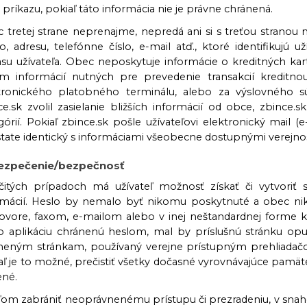
príkazu, pokiaľ táto informácia nie je právne chránená.
 tretej strane neprenajme, nepredá ani si s treťou stranou n
, adresu, telefónne číslo, e-mail atď., ktoré identifikujú
asu užívateľa. Obec neposkytuje informácie o kreditných kar
m informácií nutných pre prevedenie transakcií kreditn
tronického platobného terminálu, alebo za výslovného súhl
ce.sk zvolil zasielanie bližších informácií od obce, zbince
górií. Pokiaľ zbince.sk pošle užívateľovi elektronický mail (e-
tate identický s informáciami všeobecne dostupnými verejnos
ezpečenie/bezpečnosť
čitých prípadoch má užívateľ možnosť získať či vytvoriť
rmácií. Heslo by nemalo byť nikomu poskytnuté a obec nik
ovore, faxom, e-mailom alebo v inej neštandardnej forme k
o aplikáciu chránenú heslom, mal by príslušnú stránku op
neným stránkam, používaný verejne prístupným prehliadačom, 
aľ je to možné, prečistiť všetky dočasné vyrovnávajúce pamät
ené.
eľom zabrániť neoprávnenému prístupu či prezradeniu, v snahe 