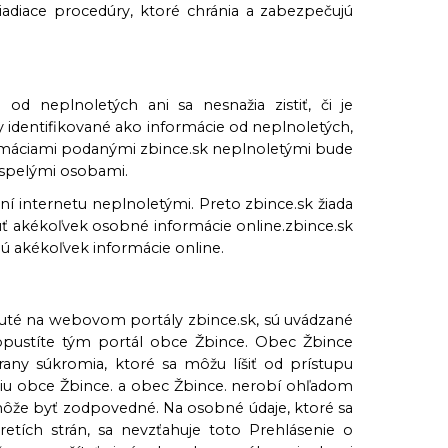
riadiace procedúry, ktoré chránia a zabezpečujú
 od neplnoletých ani sa nesnažia zistiť, či je
 identifikované ako informácie od neplnoletých,
formáciami podanými zbince.sk neplnoletými bude
spelými osobami.
aní internetu neplnoletými. Preto zbince.sk žiada
úť akékoľvek osobné informácie online.zbince.sk
tnú akékoľvek informácie online.
nuté na webovom portály zbince.sk, sú uvádzané
, opustíte tým portál obce Žbince. Obec Žbince
rany súkromia, ktoré sa môžu líšiť od prístupu
niu obce Žbince. a obec Žbince. nerobí ohľadom
môže byť zodpovedné. Na osobné údaje, ktoré sa
etích strán, sa nevzťahuje toto Prehlásenie o