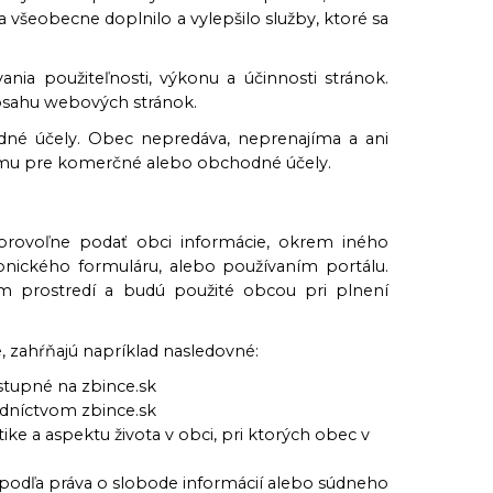
 všeobecne doplnilo a vylepšilo služby, ktoré sa
nia použiteľnosti, výkonu a účinnosti stránok.
 obsahu webových stránok.
é účely. Obec nepredáva, neprenajíma a ani
mu pre komerčné alebo obchodné účely.
dobrovoľne podať obci informácie, okrem iného
nického formuláru, alebo používaním portálu.
 prostredí a budú použité obcou pri plnení
 zahŕňajú napríklad nasledovné:
ostupné na zbince.sk
edníctvom zbince.sk
ke a aspektu života v obci, pri ktorých obec v
j podľa práva o slobode informácií alebo súdneho