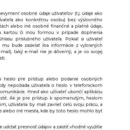
evymení osobné údaje užívateľov (t.j. údaje ako
 užívateľa ako konkrétnu osobu) bez výslovného
tách alebo iné osobné finančné a platné údaje,
ou kartou či inou formou v prípade doplnenia
asu príslušného užívateľa. Pokiaľ si užívateľ
.sk mu bude zasielať iba informácie z vybraných
mail), taký e-mail nie je dôverný, a je vo svojej
ti.
 si heslo pre prístup alebo podanie osobných
dy nepožiada užívateľa o heslo v telefonickom
omunikácie. Hneď ako užívateľ ukončí aplikáciu
ustiť. Ak je pre prístup k spomenutým, heslom
užívatelia by mali zavrieť celú svoju prácu, a
e alebo iné miesta, kde by toto heslo mohlo byť
udržať presnosť údajov a zaistiť vhodné využitie