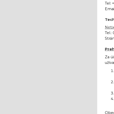
Tel: 
Emai
Tech
Netix
Tel.:
Strá
Preh
Za ú
užíva
Obec