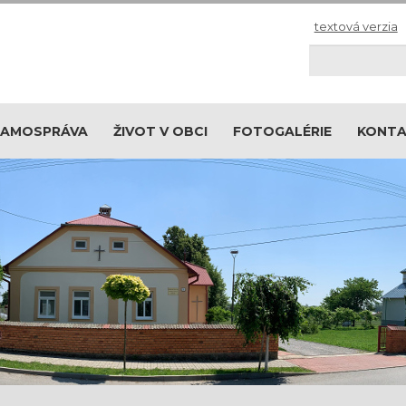
textová verzia
Hľadaj
SAMOSPRÁVA
ŽIVOT V OBCI
FOTOGALÉRIE
KONT