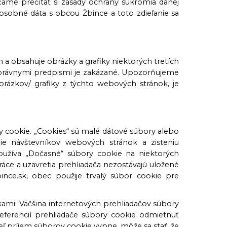
me prečítať si zásady ochrany súkromia danej
 osobné dáta s obcou Žbince a toto zdieľanie sa
 obsahuje obrázky a grafiky niektorých tretích
 s právnymi predpismi je zakázané. Upozorňujeme
brázkov/ grafiky z týchto webových stránok, je
 cookie. „Cookies“ sú malé dátové súbory alebo
nie návštevníkov webových stránok a zisteniu
žíva „Dočasné“ súbory cookie na niektorých
áce a uzavretia prehliadača nezostávajú uložené
bince.sk, obec použije trvalý súbor cookie pre
kami. Väčšina internetových prehliadačov súbory
eferencií prehliadače súbory cookie odmietnuť
teľ príjem súborov cookie vypne, môže sa stať, že