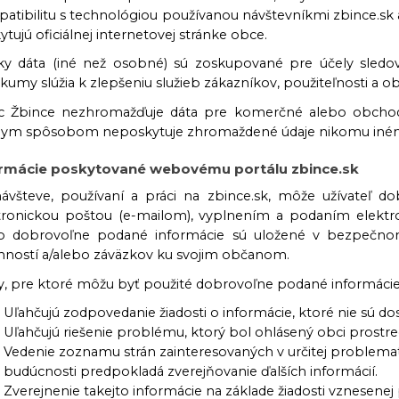
atibilitu s technológiou používanou návštevníkmi zbince.sk a
tujú oficiálnej internetovej stránke obce.
ky dáta (iné než osobné) sú zoskupované pre účely sledova
skumy slúžia k zlepšeniu služieb zákazníkov, použiteľnosti a
 Žbince nezhromažďuje dáta pre komerčné alebo obchodn
nym spôsobom neposkytuje zhromaždené údaje nikomu iné
rmácie poskytované webovému portálu zbince.sk
návšteve, používaní a práci na zbince.sk, môže užívateľ 
tronickou poštou (e-mailom), vyplnením a podaním elektro
o dobrovoľne podané informácie sú uložené v bezpečnom
nností a/alebo záväzkov ku svojim občanom.
y, pre ktoré môžu byť použité dobrovoľne podané informácie,
Uľahčujú zodpovedanie žiadosti o informácie, ktoré nie sú d
Uľahčujú riešenie problému, ktorý bol ohlásený obci prostr
Vedenie zoznamu strán zainteresovaných v určitej problemati
budúcnosti predpokladá zverejňovanie ďalších informácií.
Zverejnenie takejto informácie na základe žiadosti vznesene