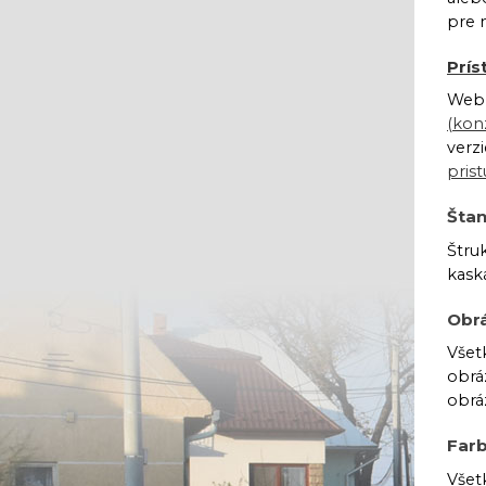
pre 
Prís
Web 
(kon
verz
pris
Šta
Štru
kask
Obr
Všet
obrá
obrá
Far
Všet