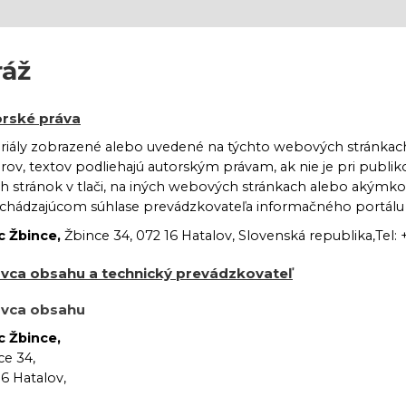
ráž
rské práva
riály zobrazené alebo uvedené na týchto webových stránka
rov, textov podliehajú autorským právam, ak nie je pri publi
h stránok v tlači, na iných webových stránkach alebo akým
chádzajúcom súhlase prevádzkovateľa informačného portálu a
 Žbince,
Žbince 34, 072 16 Hatalov, Slovenská republika,Tel: 
vca obsahu a technický prevádzkovateľ
ávca obsahu
 Žbince,
ce 34,
16 Hatalov,