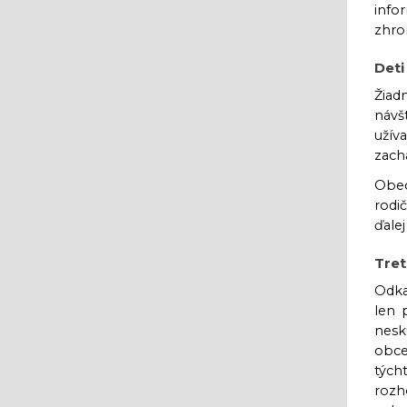
info
zhro
Deti
Žiad
návš
užív
zach
Obec
rodi
ďale
Tret
Odka
len 
nesk
obce
tých
rozh