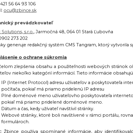
+421 56 64 93 106
l:
ocu@zbince.sk
nický prevádzkovateľ
 Solutions, s.r.o.
, Jarmočná 48, 064 01 Stará Ľubovňa
 0902 273 202
nky generuje redakčný systém CMS Tangram, ktorý vytvorila spo
lásenie o ochrane súkromia
čelom zlepšenia obsahu a použiteľnosti webových stránok o
teľov niekoľko kategórií informácií. Tieto informácie obsahujú
IP (Internet Protocol) adresu užívateľov a poskytovateľa int
počítača, pokiaľ má priamo pridelenú IP adresu
Plné doménové meno užívateľovho poskytovateľa internetové
pokiaľ má priamo pridelené doménové meno.
Dátum a čas, kedy užívateľ navštívil stránky.
Webové stránky, ktoré boli navštívené v rámci portálu, rovnak
formulároch.
 Žbince používa spomínané informácie, aby identifikoval