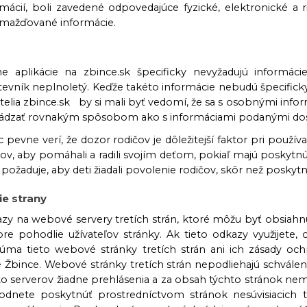
rmácií, boli zavedené odpovedajúce fyzické, elektronické a 
mažďované informácie.
ne aplikácie na zbince.sk špecificky nevyžadujú informácie
tevník neplnoletý. Keďže takéto informácie nebudú špecificky
atelia zbince.sk by si mali byť vedomí, že sa s osobnými in
ádzať rovnakým spôsobom ako s informáciami podanými do
 pevne verí, že dozor rodičov je dôležitejší faktor pri použív
čov, aby pomáhali a radili svojím deťom, pokiaľ majú poskytn
j požaduje, aby deti žiadali povolenie rodičov, skôr než posky
ie strany
zy na webové servery tretích strán, ktoré môžu byť obsiah
pre pohodlie užívateľov stránky. Ak tieto odkazy využijete
úma tieto webové stránky tretích strán ani ich zásady och
 Žbince. Webové stránky tretích strán nepodliehajú schvále
to serverov žiadne prehlásenia a za obsah týchto stránok ne
odnete poskytnúť prostredníctvom stránok nesúvisiacich tr