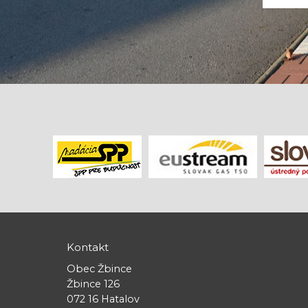
Kontakt
Obec Žbince
Žbince 126
072 16 Hatalov