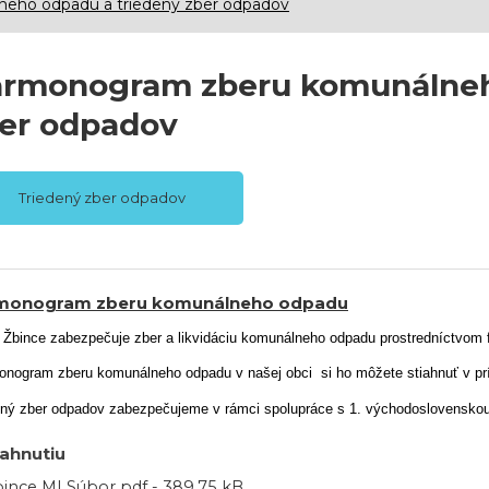
eho odpadu a triedený zber odpadov
rmonogram zberu komunálneh
er odpadov
Triedený zber odpadov
monogram zberu komunálneho odpadu
Žbince zabezpečuje zber a likvidáciu komunálneho odpadu prostredníctvom 
nogram zberu komunálneho odpadu v našej obci
si ho môžete stiahnuť v prí
ený zber odpadov zabezpečujeme v rámci spolupráce s 1. východoslovensko
iahnutiu
ince MI Súbor pdf - 389.75 kB