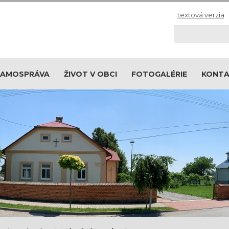
textová verzia
Hľadaj
SAMOSPRÁVA
ŽIVOT V OBCI
FOTOGALÉRIE
KONT