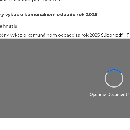
ný výkaz o komunálnom odpade rok 2025
iahnutiu
očný výkaz o komunálnom odpade za rok 2025
Súbor pdf - (1