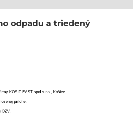
o odpadu a triedený
firmy KOSIT EAST spol s.r.o., Košice.
loženej prílohe.
u OZV.