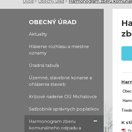
Úvod
Obecný úrad
Harmonogram zberu komunáln
Ha
OBECNÝ ÚRAD
zb
Aktuality
Hlásenie rozhlasu a miestne
oznamy
Úradná tabuľa
Územné, stavebné konanie a
Har
ohlásenia stavieb
Obec 
Krízové riadenie OÚ Michalovce
Harmo
Sadzobník správnych poplatkov
Tried
Harmonogram zberu
K st
komunálneho odpadu a
Žb