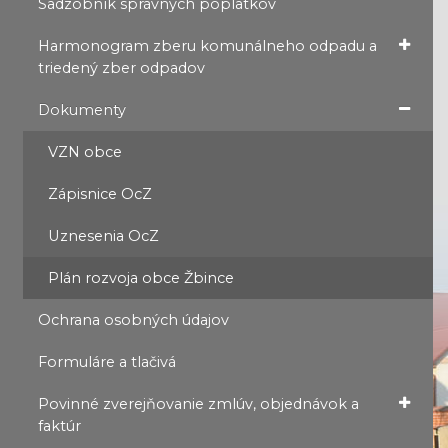
Sadzobník správnych poplatkov
Harmonogram zberu komunálneho odpadu a
triedený zber odpadov
Dokumenty
VZN obce
Zápisnice OcZ
Uznesenia OcZ
Plán rozvoja obce Žbince
Ochrana osobných údajov
Formuláre a tlačivá
Povinné zverejňovanie zmlúv, objednávok a
faktúr