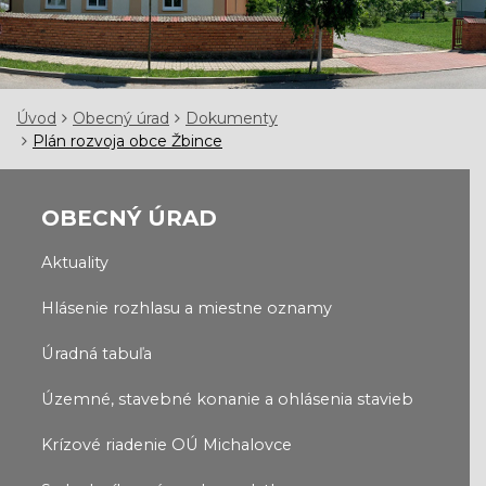
Úvod
Obecný úrad
Dokumenty
Plán rozvoja obce Žbince
OBECNÝ ÚRAD
Aktuality
Hlásenie rozhlasu a miestne oznamy
Úradná tabuľa
Územné, stavebné konanie a ohlásenia stavieb
Krízové riadenie OÚ Michalovce