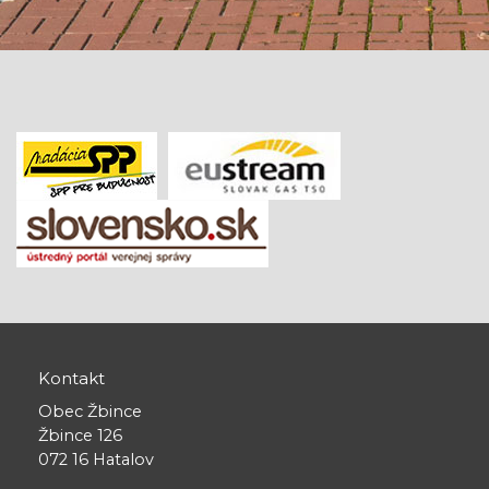
Kontakt
Obec Žbince
Žbince 126
072 16 Hatalov