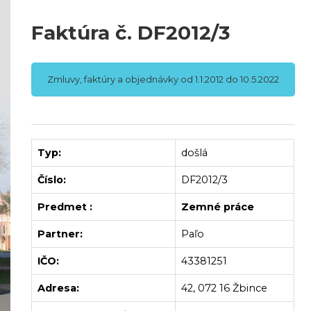
Faktúra č. DF2012/3
Zmluvy, faktúry a objednávky od 1.1.2012 do 10.5.2022
Typ:
došlá
Číslo:
DF2012/3
Predmet :
Zemné práce
Partner:
Paľo
IČO:
43381251
Adresa:
42, 072 16 Žbince