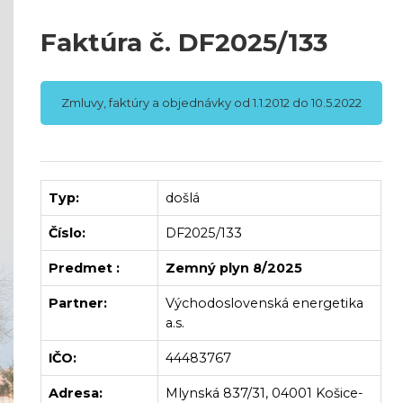
Faktúra č. DF2025/133
Zmluvy, faktúry a objednávky od 1.1.2012 do 10.5.2022
Typ:
došlá
Číslo:
DF2025/133
Predmet :
Zemný plyn 8/2025
Partner:
Východoslovenská energetika
a.s.
IČO:
44483767
Adresa:
Mlynská 837/31, 04001 Košice-