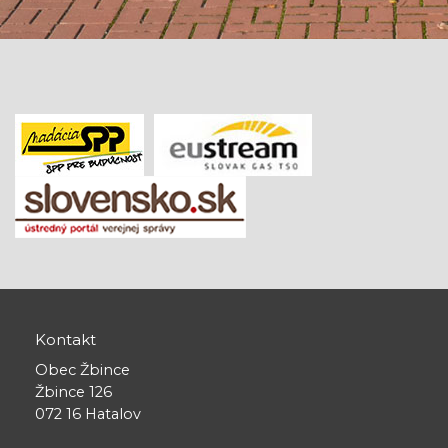
Kontakt
Obec Žbince
Žbince 126
072 16 Hatalov