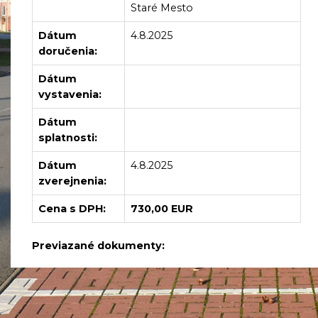
Staré Mesto
Dátum
4.8.2025
doručenia:
Dátum
vystavenia:
Dátum
splatnosti:
Dátum
4.8.2025
zverejnenia:
Cena s DPH:
730,00 EUR
Previazané dokumenty: