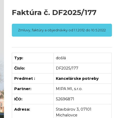
Faktúra č. DF2025/177
Zmluvy, faktúry a objednávky od 1.1.2012 do 10.5.2022
Typ:
došlá
Číslo:
DF2025/177
Predmet :
Kancelárske potreby
Partner:
MIPA MI, s.r.o.
IČO:
52696871
Adresa:
Stavbárov 3, 07101
Michalovce