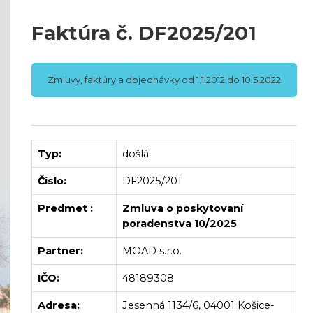
Faktúra č. DF2025/201
Zmluvy, faktúry a objednávky od 1.1.2012 do 10.5.2022
Typ:
došlá
Číslo:
DF2025/201
Predmet :
Zmluva o poskytovaní
poradenstva 10/2025
Partner:
MOAD s.r.o.
IČO:
48189308
Adresa:
Jesenná 1134/6, 04001 Košice-