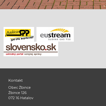
Kontakt
Obec Žbince
Žbince 126
072 16 Hatalov