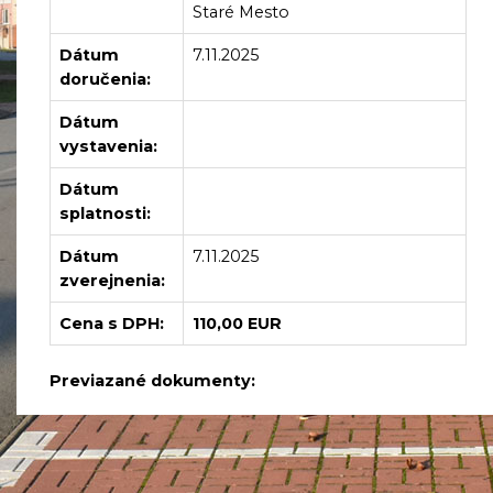
Staré Mesto
Dátum
7.11.2025
doručenia:
Dátum
vystavenia:
Dátum
splatnosti:
Dátum
7.11.2025
zverejnenia:
Cena s DPH:
110,00 EUR
Previazané dokumenty: