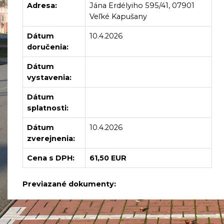
Adresa:
Jána Erdélyiho 595/41, 07901
Veľké Kapušany
Dátum
10.4.2026
doručenia:
Dátum
vystavenia:
Dátum
splatnosti:
Dátum
10.4.2026
zverejnenia:
Cena s DPH:
61,50 EUR
Previazané dokumenty: