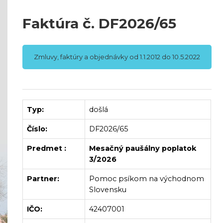
Faktúra č. DF2026/65
Zmluvy, faktúry a objednávky od 1.1.2012 do 10.5.2022
Typ:
došlá
Číslo:
DF2026/65
Predmet :
Mesačný paušálny poplatok
3/2026
Partner:
Pomoc psíkom na východnom
Slovensku
IČO:
42407001