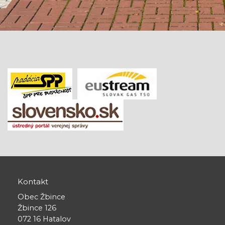
Kontakt
Obec Žbince
Žbince 126
072 16 Hatalov