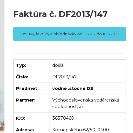
Faktúra č. DF2013/147
Zmluvy, faktúry a objednávky od 1.1.2012 do 10.5.2022
Typ:
došlá
Číslo:
DF2013/147
Predmet :
vodné .stočné DS
Partner:
Východoslovenská vodárenská
spoločnosť, a.s.
IČO:
36570460
Adresa:
Komenského 62/50, 04001