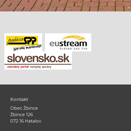
Kontakt
Obec Žbince
Žbince 126
072 16 Hatalov