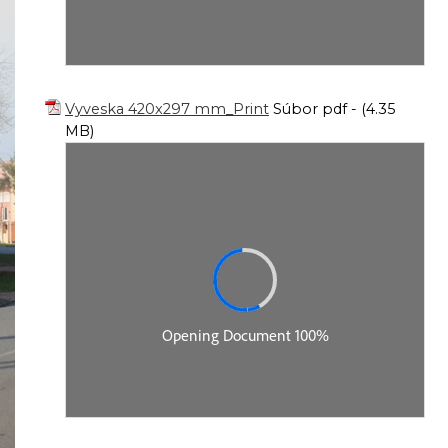
Vyveska 420x297 mm_Print
Súbor pdf - (4.35
MB)