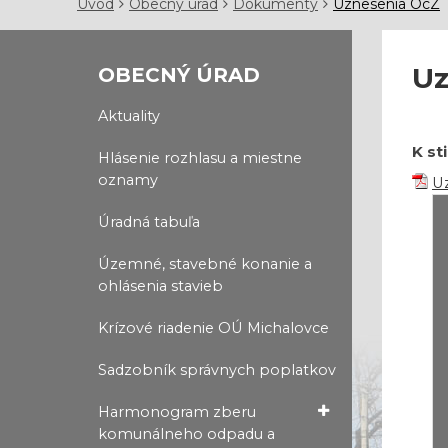
Úvod
Obecný úrad
Dokumenty
Uznesenia OcZ
Uz
OBECNÝ ÚRAD
Aktuality
K st
Hlásenie rozhlasu a miestne
oznamy
Uz
Úradná tabuľa
Územné, stavebné konanie a
ohlásenia stavieb
Krízové riadenie OÚ Michalovce
Sadzobník správnych poplatkov
Harmonogram zberu
komunálneho odpadu a