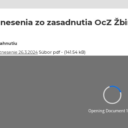
nesenia zo zasadnutia OcZ Žbi
iahnutiu
nesenie 26.3.2024
Súbor pdf - (141.54 kB)