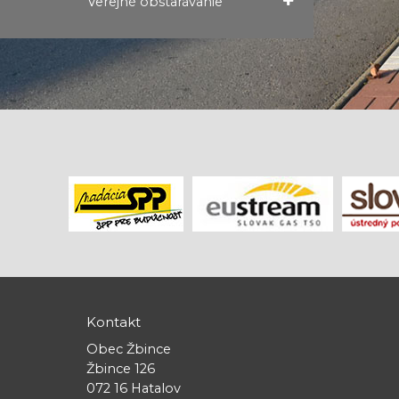
Verejné obstarávanie
Kontakt
Obec Žbince
Žbince 126
072 16 Hatalov