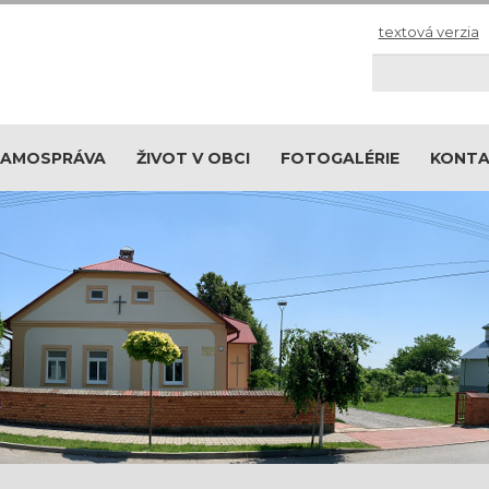
textová verzia
Hľadaj
SAMOSPRÁVA
ŽIVOT V OBCI
FOTOGALÉRIE
KONT