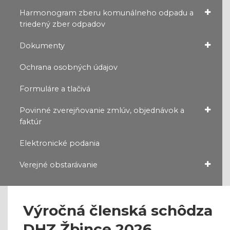
Harmonogram zberu komunálneho odpadu a
triedený zber odpadov
Dokumenty
Ochrana osobných údajov
Formuláre a tlačivá
Povinné zverejňovanie zmlúv, objednávok a
faktúr
Elektronické podania
Verejné obstarávanie
Výročná členská schôdza
DHZ Žbince 2026