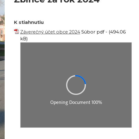
K stiahnutiu
Záverečný účet obce 2024
Súbor pdf - (494.06
kB)