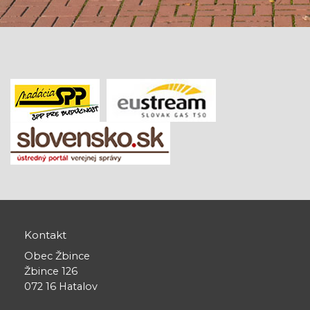
Kontakt
Obec Žbince
Žbince 126
072 16 Hatalov