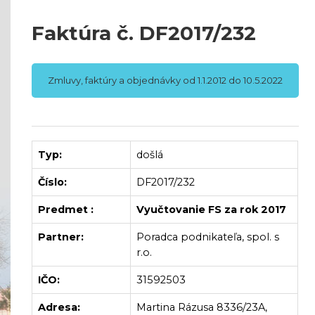
Faktúra č. DF2017/232
Zmluvy, faktúry a objednávky od 1.1.2012 do 10.5.2022
Typ:
došlá
Číslo:
DF2017/232
Predmet :
Vyučtovanie FS za rok 2017
Partner:
Poradca podnikateľa, spol. s
r.o.
IČO:
31592503
Adresa:
Martina Rázusa 8336/23A,