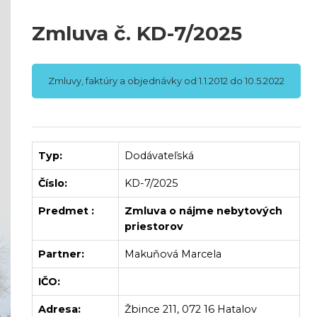
Zmluva č. KD-7/2025
Zmluvy, faktúry a objednávky od 1.1.2012 do 10.5.2022
Typ:
Dodávateľská
Číslo:
KD-7/2025
Predmet :
Zmluva o nájme nebytových
priestorov
Partner:
Makuňová Marcela
IČO:
Adresa:
Žbince 211, 072 16 Hatalov