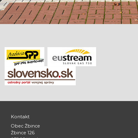
Kontakt
Obec Žbince
Žbince 126