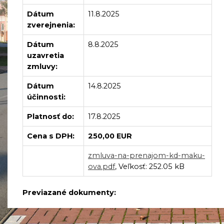
Dátum
11.8.2025
zverejnenia:
Dátum
8.8.2025
uzavretia
zmluvy:
Dátum
14.8.2025
účinnosti:
Platnosť do:
17.8.2025
Cena s DPH:
250,00 EUR
zmluva-na-prenajom-kd-maku-
ova.pdf
, Veľkosť: 252.05 kB
Previazané dokumenty: