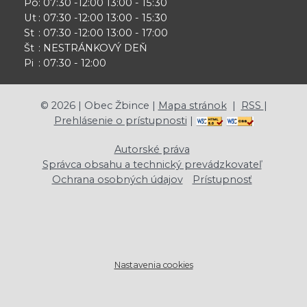
Po
: 07:30 -12:00 13:00 - 15:30
Ut
: 07:30 -12:00 13:00 - 15:30
St
: 07:30 -12:00 13:00 - 17:00
Št
: NESTRÁNKOVÝ DEŇ
Pi
: 07:30 - 12:00
©
2026
| Obec Žbince |
Mapa stránok
|
RSS
|
Prehlásenie o prístupnosti
|
Autorské práva
Správca obsahu a technický prevádzkovateľ
Ochrana osobných údajov
Prístupnosť
Nastavenia cookies