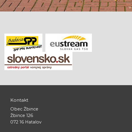
Kontakt
Obec Žbince
Žbince 126
072 16 Hatalov