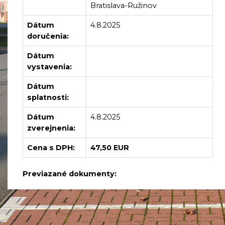
Bratislava-Ružinov
Dátum
4.8.2025
doručenia:
Dátum
vystavenia:
Dátum
splatnosti:
Dátum
4.8.2025
zverejnenia:
Cena s DPH:
47,50 EUR
Previazané dokumenty: