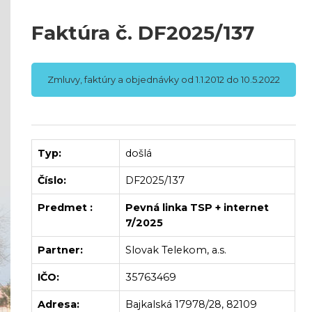
Faktúra č. DF2025/137
Zmluvy, faktúry a objednávky od 1.1.2012 do 10.5.2022
Typ:
došlá
Číslo:
DF2025/137
Predmet :
Pevná linka TSP + internet
7/2025
Partner:
Slovak Telekom, a.s.
IČO:
35763469
Adresa:
Bajkalská 17978/28, 82109