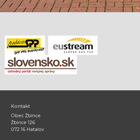
Kontakt
Obec Žbince
Žbince 126
072 16 Hatalov