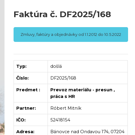
Faktúra č. DF2025/168
Zmluvy, faktúry a objednávky od 1.1.2012 do 10.5.2022
Typ:
došlá
Číslo:
DF2025/168
Predmet :
Prevoz materiálu - presun ,
práca s HR
Partner:
Róbert Mitník
IČO:
52418154
Adresa:
Bánovce nad Ondavou 174, 07204