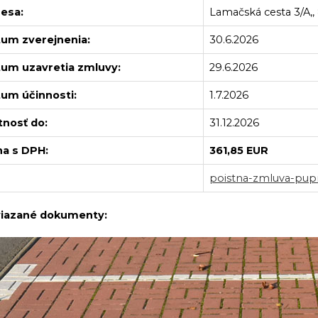
esa:
Lamačská cesta 3/A,, 
um zverejnenia:
30.6.2026
um uzavretia zmluvy:
29.6.2026
um účinnosti:
1.7.2026
tnosť do:
31.12.2026
a s DPH:
361,85 EUR
poistna-zmluva-pup
iazané dokumenty: