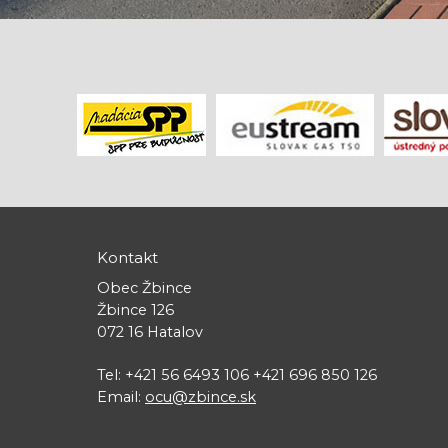
Kontakt
Obec Žbince
Žbince 126
072 16 Hatalov
Tel: +421 56 6493 106 +421 696 850 126
Email:
ocu@zbince.sk