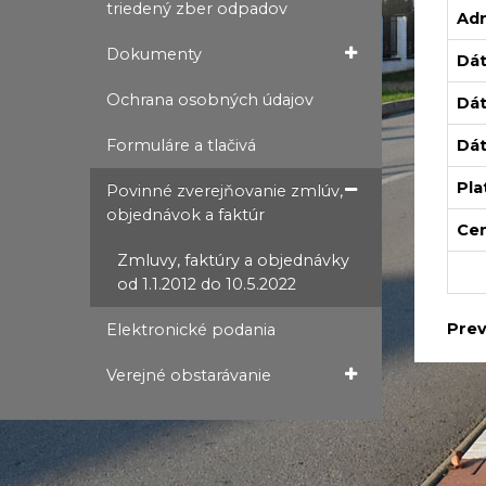
triedený zber odpadov
Adr
Dokumenty
Dát
Ochrana osobných údajov
Dát
Formuláre a tlačivá
Dát
Pla
Povinné zverejňovanie zmlúv,
objednávok a faktúr
Cen
Zmluvy, faktúry a objednávky
od 1.1.2012 do 10.5.2022
Prev
Elektronické podania
Verejné obstarávanie