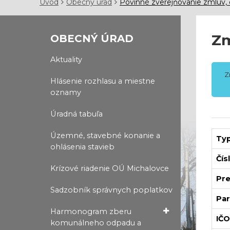
Úvod
Obecný úrad
Povinné zverejňovanie zmlúv, 
Zm
OBECNÝ ÚRAD
Aktuality
Z
Hlásenie rozhlasu a miestne
oznamy
Úradná tabuľa
Územné, stavebné konanie a
Typ
ohlásenia stavieb
Čís
Krízové riadenie OÚ Michalovce
Pre
Sadzobník správnych poplatkov
Par
Harmonogram zberu
IČO
komunálneho odpadu a