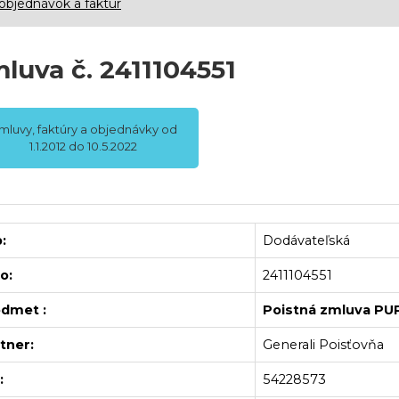
objednávok a faktúr
luva č. 2411104551
mluvy, faktúry a objednávky od
1.1.2012 do 10.5.2022
:
Dodávateľská
lo:
2411104551
dmet :
Poistná zmluva PU
tner:
Generali Poisťovňa
:
54228573