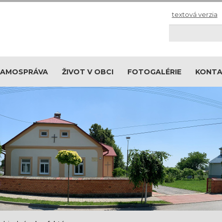
textová verzia
Hľadaj
SAMOSPRÁVA
ŽIVOT V OBCI
FOTOGALÉRIE
KONT