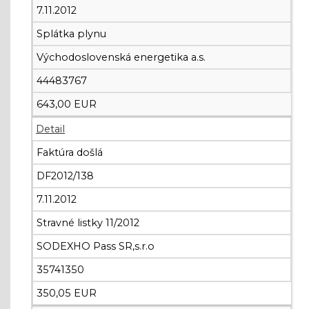
7.11.2012
Splátka plynu
Východoslovenská energetika a.s.
44483767
643,00 EUR
Detail
Faktúra došlá
DF2012/138
7.11.2012
Stravné listky 11/2012
SODEXHO Pass SR,s.r.o
35741350
350,05 EUR