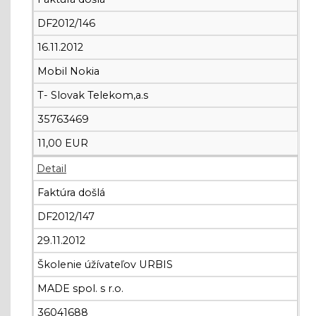
DF2012/146
16.11.2012
Mobil Nokia
T- Slovak Telekom,a.s
35763469
11,00 EUR
Detail
Faktúra došlá
DF2012/147
29.11.2012
Školenie úžívateľov URBIS
MADE spol. s r.o.
36041688