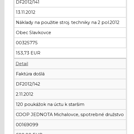
DF2012/141
13.11.2012
Náklady na použitie stroj. techniky na 2 pol.2012
Obec Slavkovce
00325775
153,73 EUR
Detail
Faktúra došlá
DF2012/142
2.11.2012
120 poukážok na úctu k staršim
COOP JEDNOTA Michalovce, spotrebné družstvo
00169099