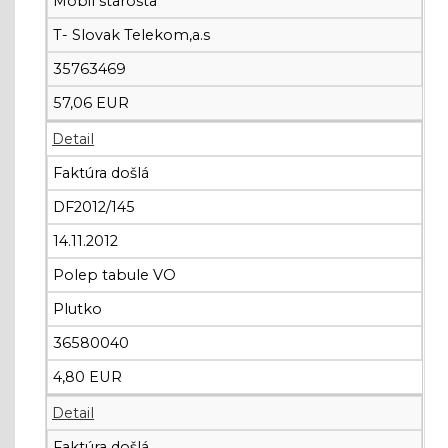
Mobil starosta
T- Slovak Telekom,a.s
35763469
57,06 EUR
Detail
Faktúra došlá
DF2012/145
14.11.2012
Polep tabule VO
Plutko
36580040
4,80 EUR
Detail
Faktúra došlá