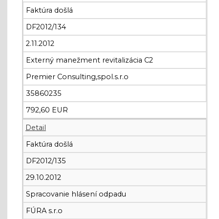
Faktúra došlá
DF2012/134
2.11.2012
Externý manežment revitalizácia C2
Premier Consulting,spol.s.r.o
35860235
792,60 EUR
Detail
Faktúra došlá
DF2012/135
29.10.2012
Spracovanie hlásení odpadu
FÚRA s.r.o