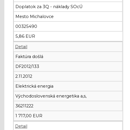
Doplatok za 3Q - náklady SOcÚ
Mesto Michalovce
00325490
5,86 EUR
Detail
Faktúra došlá
DF2012/133
2.11.2012
Elektrická energia
Východoslovenská energetika a,s,
36211222
1 717,00 EUR
Detail