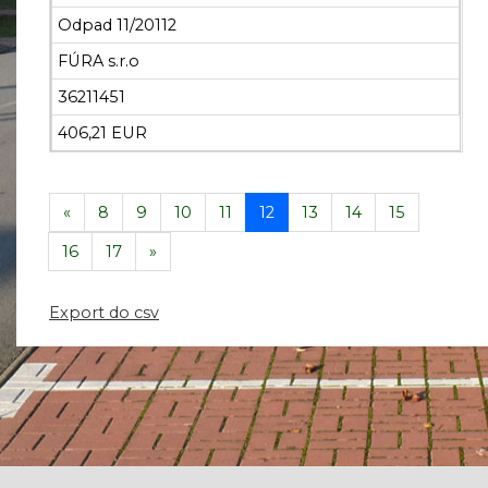
Odpad 11/20112
FÚRA s.r.o
36211451
406,21 EUR
«
8
9
10
11
12
13
14
15
16
17
»
Export do csv