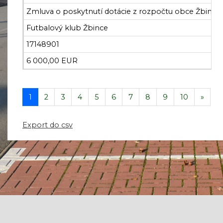
Zmluva o poskytnutí dotácie z rozpočtu obce Žbince
Futbalový klub Žbince
17148901
6 000,00 EUR
1
2
3
4
5
6
7
8
9
10
»
Export do csv