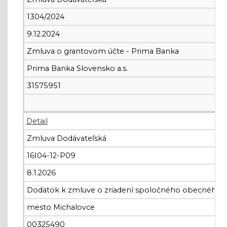
1304/2024
9.12.2024
Zmluva o grantovom účte - Prima Banka
Prima Banka Slovensko a.s.
31575951
Detail
Zmluva Dodávateľská
16I04-12-P09
8.1.2026
Dodatok k zmluve o zriadení spoločného obecného 
mesto Michalovce
00325490