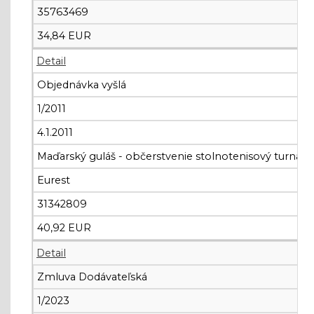
35763469
34,84 EUR
Detail
Objednávka vyšlá
1/2011
4.1.2011
Maďarský guláš - občerstvenie stolnotenisový turnaj 2
Eurest
31342809
40,92 EUR
Detail
Zmluva Dodávateľská
1/2023