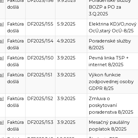
il
Faktúra
DF2025/156
9.9.2025
Poradenské služby
došlá
BOZP a PO za
3.Q.2025
il
Faktúra
DF2025/155
5.9.2025
Elektrina KD,VO,nový
došlá
OcÚ,starý OcÚ-8/25
il
Faktúra
DF2025/154
4.9.2025
Poradenské služby
došlá
8/2025
il
Faktúra
DF2025/150
3.9.2025
Pevná linka TSP +
došlá
internet 8/2025
il
Faktúra
DF2025/151
3.9.2025
Výkon funkcie
došlá
zodpovednej osoby
GDPR 8/25
il
Faktúra
DF2025/152
3.9.2025
Zmluva o
došlá
poskytovaní
poradenstva 8/2025
il
Faktúra
DF2025/153
3.9.2025
Mesačný paušálny
došlá
poplatok 8/2025