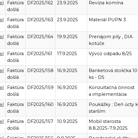
il
Faktúra
DF2025/162
23.9.2025
Revízia komína
došlá
il
Faktúra
DF2025/163
23.9.2025
Materiál PUPN 3
došlá
il
Faktúra
DF2025/164
19.9.2025
Prenájom píly , DIA
došlá
kotúče
il
Faktúra
DF2025/161
17.9.2025
Vývoz odpadu 8/25
došlá
il
Faktúra
DF2025/158
16.9.2025
Banketová stolička 10
došlá
ks - DS
il
Faktúra
DF2025/159
16.9.2025
Konzultačná činnosť
došlá
a implementácia
il
Faktúra
DF2025/160
16.9.2025
Poukážky : Deň úcty k
došlá
starším
il
Faktúra
DF2025/157
10.9.2025
Mobil starosta
došlá
8.8.2025-7.9.2025