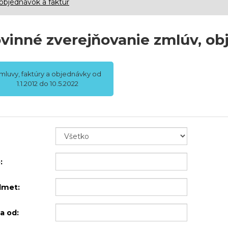
objednávok a faktúr
vinné zverejňovanie zmlúv, ob
mluvy, faktúry a objednávky od
1.1.2012 do 10.5.2022
:
dmet:
a od: