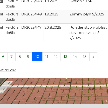
il
Faktúra
DF2025/148
1.9.2025
Školenie TSP
došlá
il
Faktúra
DF2025/149
1.9.2025
Zemný plyn 9/2025
došlá
il
Faktúra
DF2025/147
20.8.2025
Poradenstvo v oblasti
došlá
stavebnictva za 5-
7/2025
6
7
8
9
10
11
12
13
14
15
»
rt do csv