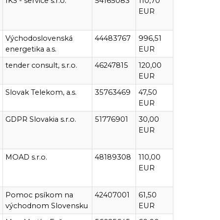
IKS - service s.r.o.
54165083
110,70
EUR
Východoslovenská
44483767
996,51
energetika a.s.
EUR
tender consult, s.r.o.
46247815
120,00
EUR
Slovak Telekom, a.s.
35763469
47,50
EUR
GDPR Slovakia s.r.o.
51776901
30,00
EUR
MOAD s.r.o.
48189308
110,00
EUR
Pomoc psíkom na
42407001
61,50
východnom Slovensku
EUR