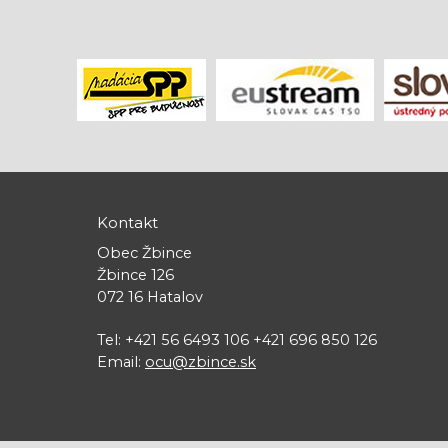
Kontakt
Obec Žbince
Žbince 126
072 16 Hatalov
Tel: +421 56 6493 106 +421 696 850 126
Email:
ocu@zbince.sk