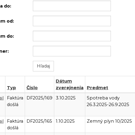
a do:
um od:
um do:
ner:
Dátum
Typ
Číslo
zverejnenia
Predmet
il
Faktúra
DF2025/169
3.10.2025
Spotreba vody
došlá
26.3.2025-26.9.2025
il
Faktúra
DF2025/165
1.10.2025
Zemný plyn 10/2025
došlá