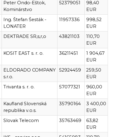
Peter Ondo-Eštok,
52379051
98,40
Kominárstvo
EUR
Ing. Štefan Šesták -
11957336
998,52
LONATER
EUR
DEKTRADE SR,s,r,o
43821103
110,70
EUR
KOSIT EAST s. r. o.
36211451
1 904,67
EUR
ELDORADO COMPANY
52924459
259,50
s.r.o.
EUR
Trivanta s. r. o.
57077321
960,00
EUR
Kaufland Slovenská
35790164
3 400,00
republika v.o.s.
EUR
Slovak Telecom
35763469
63,82
EUR