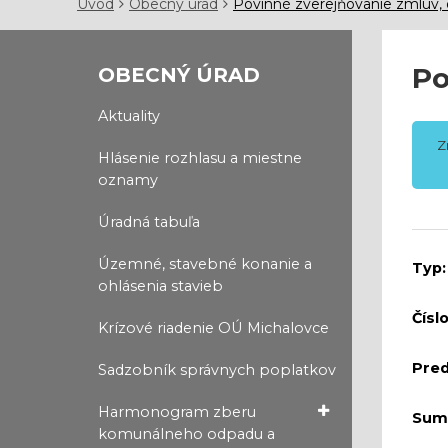
Úvod
Obecný úrad
Povinné zverejňovanie zmlúv, 
Po
OBECNÝ ÚRAD
Aktuality
Z
Hlásenie rozhlasu a miestne
oznamy
Úradná tabuľa
Územné, stavebné konanie a
Typ:
ohlásenia stavieb
Číslo
Krízové riadenie OÚ Michalovce
Pre
Sadzobník správnych poplatkov
Harmonogram zberu
Sum
komunálneho odpadu a