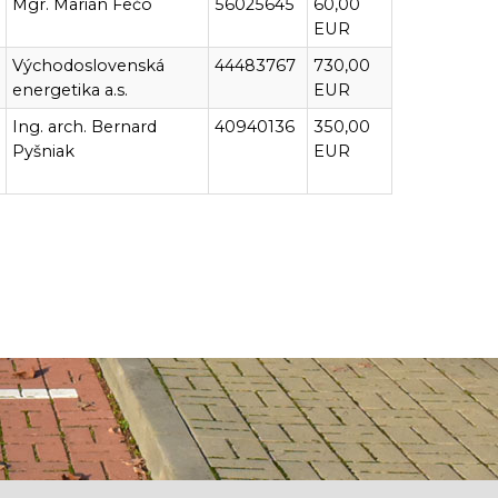
Mgr. Marián Fečo
56025645
60,00
EUR
Východoslovenská
44483767
730,00
energetika a.s.
EUR
Ing. arch. Bernard
40940136
350,00
Pyšniak
EUR