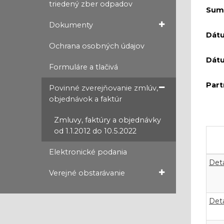
triedený zber odpadov
Sum
Dokumenty
Dát
Ochrana osobných údajov
Dát
Formuláre a tlačivá
Part
Povinné zverejňovanie zmlúv,
objednávok a faktúr
Zmluvy, faktúry a objednávky
od 1.1.2012 do 10.5.2022
Elektronické podania
Deta
Verejné obstarávanie
Deta