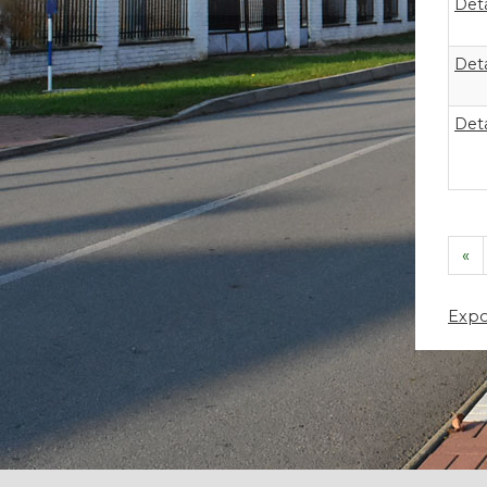
Deta
Deta
Deta
«
Expo