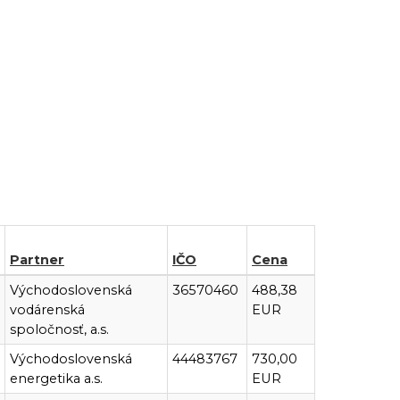
Partner
IČO
Cena
Východoslovenská
36570460
488,38
vodárenská
EUR
spoločnosť, a.s.
Východoslovenská
44483767
730,00
energetika a.s.
EUR