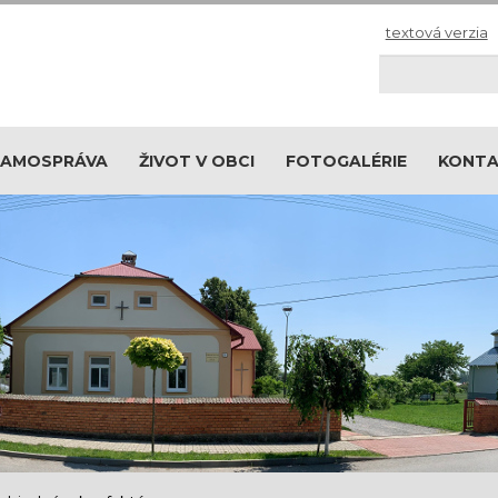
textová verzia
Hľadaj
SAMOSPRÁVA
ŽIVOT V OBCI
FOTOGALÉRIE
KONT