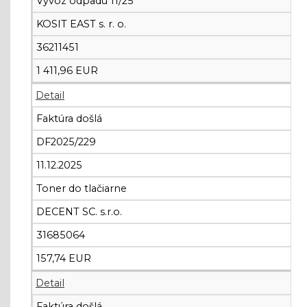
Vývoz odpadu 11/25
KOSIT EAST s. r. o.
36211451
1 411,96 EUR
Detail
Faktúra došlá
DF2025/229
11.12.2025
Toner do tlačiarne
DECENT SC. s.r.o.
31685064
157,74 EUR
Detail
Faktúra došlá