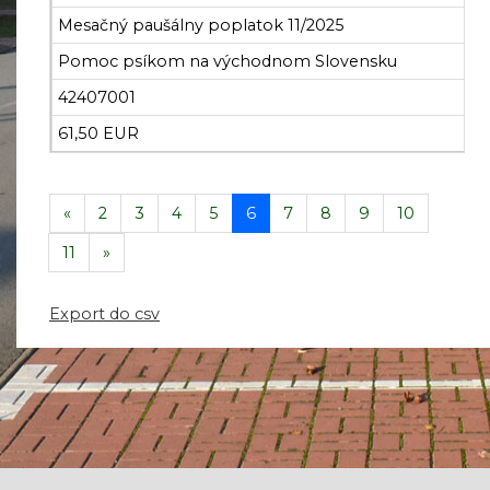
Mesačný paušálny poplatok 11/2025
Pomoc psíkom na východnom Slovensku
42407001
61,50 EUR
«
2
3
4
5
6
7
8
9
10
11
»
Export do csv