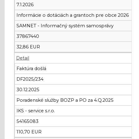
7.1.2026
Informácie o dotáciách a grantoch pre obce 2026
SAMNET - Informačný systém samosprávy
37867440
32,86 EUR
Detail
Faktúra došlá
DF2025/234
30.12.2025
Poradenské služby BOZP a PO za 4.Q.2025
IKS - service s.r.o.
54165083
110,70 EUR