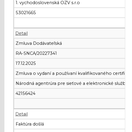
1. vychodoslovenská OZV s.r.o
53021665
Detail
Zmluva Dodávateľská
RA-SNCA/20227341
17.12.2025
Zmluva o vydaní a používaní kvalifikovaného certifiká
Národná agentrúra pre sieťové a elektronické služby
42156424
Detail
Faktúra došlá