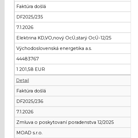
Faktúra došlá
DF2025/235
7.1.2026
Elektrina KD,VO,nový OcÚ,starý OcÚ-12/25
Východoslovenská energetika a.s.
44483767
1 201,58 EUR
Detail
Faktúra došlá
DF2025/236
7.1.2026
Zmluva o poskytovaní poradenstva 12/2025
MOAD s.r.o.