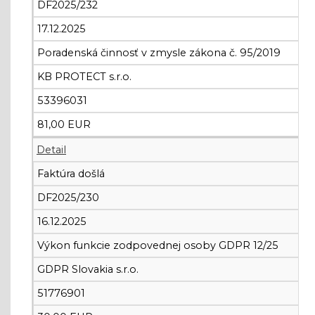
DF2025/232
17.12.2025
Poradenská činnosť v zmysle zákona č. 95/2019
KB PROTECT s.r.o.
53396031
81,00 EUR
Detail
Faktúra došlá
DF2025/230
16.12.2025
Výkon funkcie zodpovednej osoby GDPR 12/25
GDPR Slovakia s.r.o.
51776901